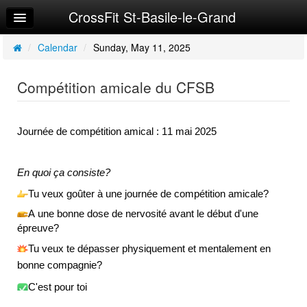
CrossFit St-Basile-le-Grand
Home
Log In
/
Calendar
/
Sunday, May 11, 2025
Calendar
Compétition amicale du CFSB
Make Appointment
Sign Up
Journée de compétition amical : 11 mai 2025
Workouts
En quoi ça consiste?
Request Info
Tu veux goûter à une journée de compétition amicale?
A une bonne dose de nervosité avant le début d'une 
épreuve?
Tu veux te dépasser physiquement et mentalement en 
bonne compagnie?
C'est pour toi